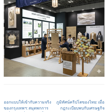
Post
ออกแบบให้เข้ากับความจริง
ภูมิทัศน์คริปโตของไทย: เมื่อ
navigation
ของกรุงเทพฯ: สมุดพกการ
กฎระเบียบพบกับเศรษฐกิจ