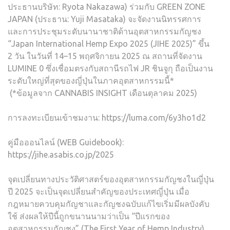
ประธานบริษัท: Ryota Nakazawa) ร่วมกับ GREEN ZONE
JAPAN (ประธาน: Yuji Masataka) จะจัดงานนิทรรศการ
และการประชุมระดับนานาชาติด้านอุตสาหกรรมกัญชง
“Japan International Hemp Expo 2025 (JIHE 2025)” ขึ้น
2 วัน ในวันที่ 14–15 พฤศจิกายน 2025 ณ สถานที่จัดงาน
LUMINE 0 ซึ่งเชื่อมตรงกับสถานีรถไฟ JR ชินจูกุ ถือเป็นงาน
ระดับใหญ่ที่สุดของญี่ปุ่นในภาคอุตสาหกรรมนี้*
(*ข้อมูลจาก CANNABIS INSIGHT เดือนตุลาคม 2025)
การลงทะเบียนเข้าชมงาน: https://luma.com/6y3ho1d2
คู่มือออนไลน์ (WEB Guidebook):
https://jihe.asabis.co.jp/2025
จุดเปลี่ยนทางประวัติศาสตร์ของอุตสาหกรรมกัญชงในญี่ปุ่น
ปี 2025 จะเป็นจุดเปลี่ยนสำคัญของประเทศญี่ปุ่น เมื่อ
กฎหมายควบคุมกัญชาและกัญชงฉบับแก้ไขเริ่มมีผลบังคับ
ใช้ ส่งผลให้ปีนี้ถูกขนานนามว่าเป็น “ปีแรกของ
อุตสาหกรรมกัญชง” (The First Year of Hemp Industry)