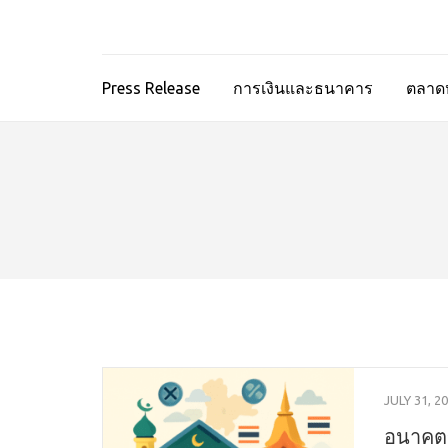
Press Release
การเงินและธนาคาร
ตลาดห
JULY 31, 2
อนาคตข