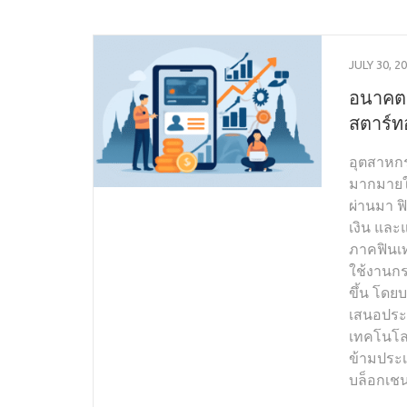
JULY 30, 2
อนาคต
สตาร์ท
อุตสาหก
มากมายใ
ผ่านมา ฟ
เงิน และ
ภาคฟินเ
ใช้งานกร
ขึ้น โดย
เสนอประ
เทคโนโล
ข้ามประเ
บล็อกเชน