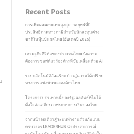
Recent Posts
การเพิ่มผลตอบแทนสูงสุด: กลยุทธ์ที่มี
ประสิทธิภาพทางภาษีสำหรับนักลงทุนต่าง
ชาติในหุ้นปันผลไทย (อัปเดตปี 2026)
เศรษฐกิจดิจิทัลของประเทศไทยเร่งความ
ต้องการซอฟต์แวร์องค์กรที่ขับเคลื่อนด้วย AI
ระบบอัตโนมัติอัจฉริยะ ก้าวสู่ความได้เปรียบ
น
ทางการแข่งขันขององค์กรไทย
โครงการบรรเทาหนี้ของรัฐ: ผลลัพธ์ที่ไม่ได้
ตั้งใจต่อเสถียรภาพระบบการเงินของไทย
จากหน้าจอเดียวสู่ระบบทำงานร่วมกันแบบ
ครบวงจร LEADERHUB นำประสบการณ์
ระดับโลก ขับเคลื่อนการยกระดับสู่ดิจิทัลใน