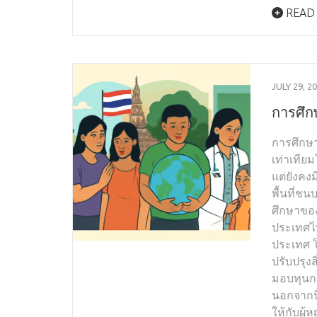
READ
JULY 29, 2
การศึก
การศึกษ
เท่าเที
แต่ยังค
พื้นที่ช
ศึกษาของ
ประเทศไท
ประเทศ โ
ปรับปรุ
มอบทุนกา
นอกจากน
ให้กับผู