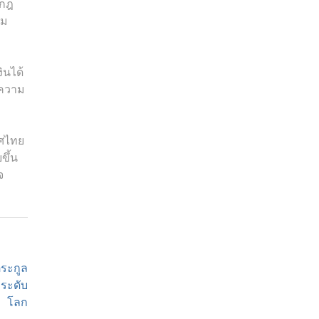
งกฎ
่ม
นได้
ีความ
ทศไทย
ขึ้น
จ
ระกูล
ระดับ
โลก