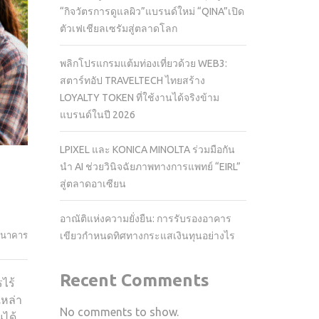
“กิจวัตรการดูแลผิว”แบรนด์ใหม่ “QINA”เปิด
ตัวเฟเชียลเซรัมสู่ตลาดโลก
พลิกโปรแกรมแต้มท่องเที่ยวด้วย WEB3:
สตาร์ทอัป TRAVELTECH ไทยสร้าง
LOYALTY TOKEN ที่ใช้งานได้จริงข้าม
แบรนด์ในปี 2026
LPIXEL และ KONICA MINOLTA ร่วมมือกัน
นำ AI ช่วยวินิจฉัยภาพทางการแพทย์ “EIRL”
สู่ตลาดอาเซียน
อาณัติแห่งความยั่งยืน: การรับรองอาคาร
ธนาคาร
เขียวกำหนดทิศทางกระแสเงินทุนอย่างไร
Recent Comments
ไร้
เหล่า
No comments to show.
นได้