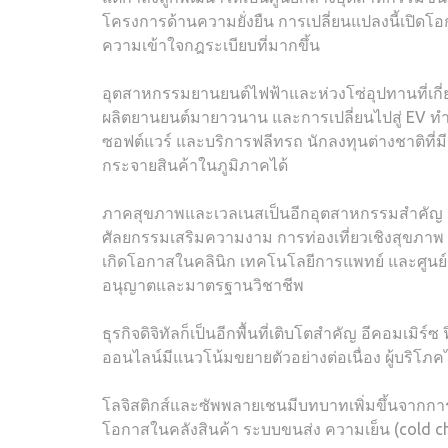
โครงการด้านความยั่งยืน การเปลี่ยนแปลงนี้เปิดโอ
ความเข้าใจกฎระเบียบที่มากขึ้น
อุตสาหกรรมยานยนต์ไฟฟ้าและห่วงโซ่อุปทานที่เกี่
ผลิตยานยนต์มายาวนาน และการเปลี่ยนไปสู่ EV ทำ
ซอฟต์แวร์ และบริการฟลีทรถ นักลงทุนต่างชาติท
กระจายสินค้าในภูมิภาคได้
ภาคสุขภาพและเวลเนสเป็นอีกอุตสาหกรรมสำคัญ 
ศัลยกรรมเสริมความงาม การท่องเที่ยวเชิงสุขภาพ แ
เกิดโอกาสในคลินิก เทคโนโลยีการแพทย์ และศูนย์ด
อนุญาตและมาตรฐานวิชาชีพ
ธุรกิจดิจิทัลก็เป็นอีกพื้นที่เติบโตสำคัญ อีคอมเมิร
ออนไลน์มีแนวโน้มขยายตัวอย่างต่อเนื่อง ผู้บริโ
โลจิสติกส์และซัพพลายเชนมีบทบาทเพิ่มขึ้นจากก
โอกาสในคลังสินค้า ระบบขนส่ง ความเย็น (cold c