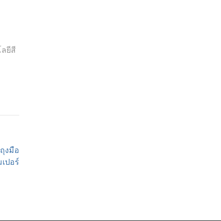
ลยีสี
ุงมือ
มเปอร์