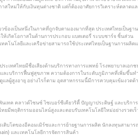
กาสใหม่ให้กับเงินทุนต่างชาติ แต่ก็ต้องอาศัยการวิเคราะห์ตลาดแ
ยวข้องเป็นหนึ่งในภาคที่ถูกจับตามองมากที่สุด ประเทศไทยเป็นฐา
ให้เกิดโอกาสในด้านการประกอบ แบตเตอรี่ ระบบชาร์จ ชิ้นส่วน
ี่มีเทคโนโลยีและเครือข่ายสามารถใช้ประเทศไทยเป็นฐานการผลิต
ประเทศไทยมีชื่อเสียงด้านบริการทางการแพทย์ โรงพยาบาลเอกช
ละบริการฟื้นฟูสุขภาพ ความต้องการในระดับภูมิภาคที่เพิ่มขึ้นทำ
ูแลผู้สูงอายุ อย่างไรก็ตาม อุตสาหกรรมนี้มีการควบคุมเข้มงวดด้
์ซ ฟินเทค คลาวด์ไซนซ์ ไซเบอร์ซีเคียวริตี้ ปัญญาประดิษฐ์ และบริการ
ภคไทยมีพฤติกรรมออนไลน์สูงและตอบรับเทคโนโลยีใหม่อย่างรวดเร็
ารเติบโตของอีคอมเมิร์ซและการย้ายฐานการผลิต นักลงทุนสามาร
hain) และเทคโนโลยีการจัดการสินค้า