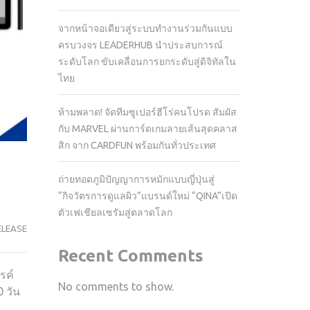
จากหน้าจอเดียวสู่ระบบทำงานร่วมกันแบบ
ครบวงจร LEADERHUB นำประสบการณ์
ระดับโลก ขับเคลื่อนการยกระดับสู่ดิจิทัลใน
ไทย
ห้ามพลาด! จัดทีมซูเปอร์ฮีโร่คนโปรด สัมผัส
กับ MARVEL ผ่านการ์ดเกมลายเส้นสุดคลาส
สิก จาก CARDFUN พร้อมกันทั่วประเทศ
ถ่ายทอดภูมิปัญญาการหมักแบบญี่ปุ่นสู่
“กิจวัตรการดูแลผิว”แบรนด์ใหม่ “QINA”เปิด
ตัวเฟเชียลเซรัมสู่ตลาดโลก
ELEASE
Recent Comments
รค์
No comments to show.
 วัน