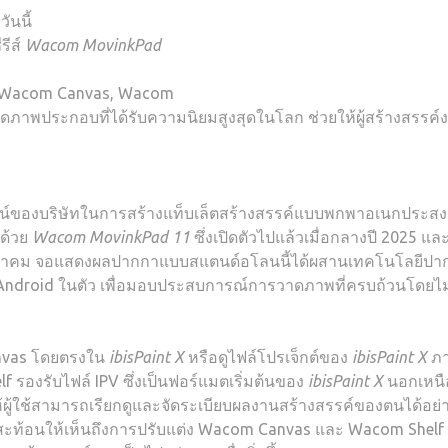
ันนี้
รีส์
Wacom MovinkPad
่าง Wacom Canvas, Wacom
ดภาพประกอบที่ได้รับความนิยมสูงสุดในโลก ช่วยให้ผู้สร้างสรรค์
น์ของบริษัทในการสร้างแท็บเล็ตสร้างสรรค์แบบพกพาอเนกประสงค์
บด้วย
Wacom MovinkPad 11
ซึ่งเปิดตัวไปแล้วเมื่อกลางปี 2025 แล
นตุลาคม จอแสดงผลปากกาแบบสแตนด์อโลนนี้ได้ผสานเทคโนโลยีปาก
ndroid ในตัว เพื่อมอบประสบการณ์การวาดภาพที่ครบถ้วนโดยไม
Canvas โดยตรงใน
ibisPaint X
หรือดูไฟล์โปรเจ็กต์ของ
ibisPaint X
ภา
 รองรับไฟล์ IPV ซึ่งเป็นฟอร์แมตเริ่มต้นของ
ibisPaint X
นอกเหนื
้ผู้ใช้สามารถเรียกดูและจัดระเบียบผลงานสร้างสรรค์ของตนได้อย่า
ี้สะท้อนให้เห็นถึงการปรับแต่ง Wacom Canvas และ Wacom Shelf