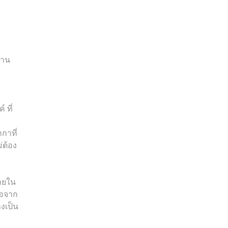
งาน
 ที่
ะ
กาที่
่ต้อง
ยใน
อจาก
งเป็น