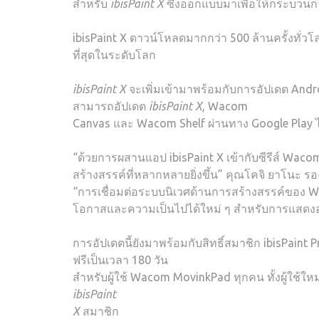
สำหรับ
ibisPaint X
ซึ่งออกแบบมาเพื่อให้กระบวนการ
ibisPaint X ดาวน์โหลดมากกว่า 500 ล้านครั้งทั่วโ
ที่สุดในระดับโลก
ibisPaint X
จะเพิ่มเข้ามาพร้อมกับการอัปเดต Andr
สามารถอัปเดต
ibisPaint X
, Wacom
Canvas และ Wacom Shelf ผ่านทาง Google Play ไ
“ด้วยการผสานแอป ibisPaint X เข้ากับซีรีส์ W
สร้างสรรค์ที่หลากหลายยิ่งขึ้น” คุณโคจิ ยาโน
“การเชื่อมต่อระบบนิเวศด้านการสร้างสรรค์ของ Wac
โอกาสและความเป็นไปได้ใหม่ ๆ สำหรับการแสดงออกอ
การอัปเดตนี้ยังมาพร้อมกับสิทธิ์สมาชิก ibisPaint 
ฟรีเป็นเวลา 180 วัน
สำหรับผู้ใช้ Wacom MovinkPad ทุกคน ทั้งผู้ใช้ใหม่แ
ibisPaint
X
สมาชิก