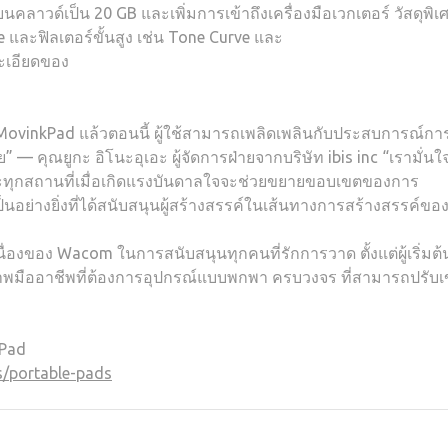
คลาวด์เป็น 20 GB และเพิ่มการเข้าถึงเครื่องมือเวกเตอร์ วัสดุพิเ
และฟิลเตอร์ขั้นสูง เช่น Tone Curve และ
ะเอียดของ
 MovinkPad แล้วตอนนี้ ผู้ใช้สามารถเพลิดเพลินกับประสบการณ์กา
ย” — คุณยูกะ อิโนะอุเอะ ผู้จัดการฝ่ายจากบริษัท ibis inc “เรามั่นใ
ะทุกสถานที่เมื่อเกิดแรงบันดาลใจจะช่วยขยายขอบเขตของการ
เป็นอย่างยิ่งที่ได้สนับสนุนผู้สร้างสรรค์ในเส้นทางการสร้างสรรค์ขอ
นื่องของ Wacom ในการสนับสนุนทุกคนที่รักการวาด ตั้งแต่ผู้เริ่มต้น
พมืออาชีพที่ต้องการอุปกรณ์แบบพกพา ครบวงจร ที่สามารถปรับเข
kPad
/portable-pads