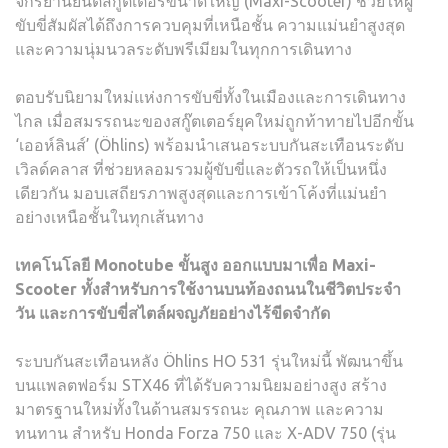
จักรยานยนต์สกู๊ตเตอร์ขนาดใหญ่ (Maxi-Scooter) ช่วยให้ผู้
ขับขี่สัมผัสได้ถึงการควบคุมที่เหนือชั้น ความแม่นยำสูงสุด
และความนุ่มนวลระดับพรีเมียมในทุกการเดินทาง
ตอบรับนิยามใหม่แห่งการขับขี่ทั้งในเมืองและการเดินทาง
ไกล เมื่อสมรรถนะของสกู๊ตเตอร์ยุคใหม่ถูกท้าทายไปอีกขั้น
‘เออห์ลินส์’ (Öhlins) พร้อมนำเสนอระบบกันสะเทือนระดับ
เวิลด์คลาส ที่ช่วยหลอมรวมผู้ขับขี่และตัวรถให้เป็นหนึ่ง
เดียวกัน มอบเสถียรภาพสูงสุดและการเข้าโค้งที่แม่นยำ
อย่างเหนือชั้นในทุกเส้นทาง
เทคโนโลยี
Monotube
ขั้นสูง
ออกแบบมาเพื่อ
Maxi-
Scooter
ทั้งสำหรับการใช้งานบนท้องถนนในชีวิตประจำ
วัน
และการขับขี่สไตล์ผจญภัยอย่างไร้ขีดจำกัด
ระบบกันสะเทือนหลัง Öhlins HO 531 รุ่นใหม่นี้ พัฒนาขึ้น
บนแพลตฟอร์ม STX46 ที่ได้รับความนิยมอย่างสูง สร้าง
มาตรฐานใหม่ทั้งในด้านสมรรถนะ คุณภาพ และความ
ทนทาน สำหรับ Honda Forza 750 และ X-ADV 750 (รุ่น