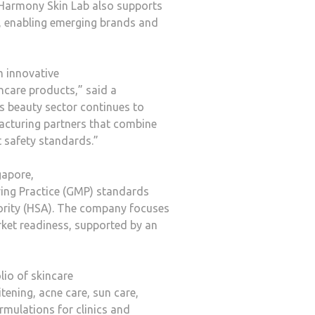
 Harmony Skin Lab also supports
 enabling emerging brands and
m innovative
ncare products,” said a
s beauty sector continues to
acturing partners that combine
ct safety standards.”
gapore,
ng Practice (GMP) standards
hority (HSA). The company focuses
rket readiness, supported by an
io of skincare
tening, acne care, sun care,
rmulations for clinics and