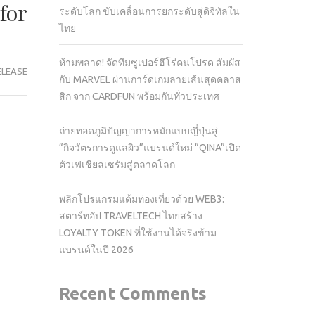
for
ระดับโลก ขับเคลื่อนการยกระดับสู่ดิจิทัลใน
ไทย
ห้ามพลาด! จัดทีมซูเปอร์ฮีโร่คนโปรด สัมผัส
ELEASE
กับ MARVEL ผ่านการ์ดเกมลายเส้นสุดคลาส
สิก จาก CARDFUN พร้อมกันทั่วประเทศ
ถ่ายทอดภูมิปัญญาการหมักแบบญี่ปุ่นสู่
“กิจวัตรการดูแลผิว”แบรนด์ใหม่ “QINA”เปิด
ตัวเฟเชียลเซรัมสู่ตลาดโลก
พลิกโปรแกรมแต้มท่องเที่ยวด้วย WEB3:
สตาร์ทอัป TRAVELTECH ไทยสร้าง
LOYALTY TOKEN ที่ใช้งานได้จริงข้าม
แบรนด์ในปี 2026
Recent Comments