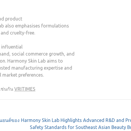
nd product
Lab also emphasises formulations
 and cruelty-free.
influential
mand, social commerce growth, and
tion. Harmony Skin Lab aims to
usted manufacturing expertise and
l market preferences.
เช่นกัน
VRITIMES
นยนต์ของ
Harmony Skin Lab Highlights Advanced R&D and Pr
Safety Standards for Southeast Asian Beauty B