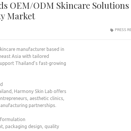
ds OEM/ODM Skincare Solutions 
ty Market
PRESS R
incare manufacturer based in
heast Asia with tailored
support Thailand’s fast-growing
nd
iland, Harmony Skin Lab offers
repreneurs, aesthetic clinics,
manufacturing partnerships.
 formulation
, packaging design, quality