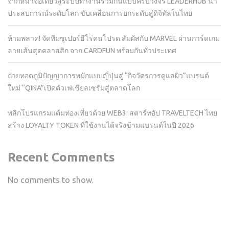
จากหน้าจอเดียวสู่ระบบทำงานร่วมกันแบบครบวงจร LEADERHUB นำ
ประสบการณ์ระดับโลก ขับเคลื่อนการยกระดับสู่ดิจิทัลในไทย
ห้ามพลาด! จัดทีมซูเปอร์ฮีโร่คนโปรด สัมผัสกับ MARVEL ผ่านการ์ดเกม
ลายเส้นสุดคลาสสิก จาก CARDFUN พร้อมกันทั่วประเทศ
ถ่ายทอดภูมิปัญญาการหมักแบบญี่ปุ่นสู่ “กิจวัตรการดูแลผิว”แบรนด์
ใหม่ “QINA”เปิดตัวเฟเชียลเซรัมสู่ตลาดโลก
พลิกโปรแกรมแต้มท่องเที่ยวด้วย WEB3: สตาร์ทอัป TRAVELTECH ไทย
สร้าง LOYALTY TOKEN ที่ใช้งานได้จริงข้ามแบรนด์ในปี 2026
Recent Comments
No comments to show.