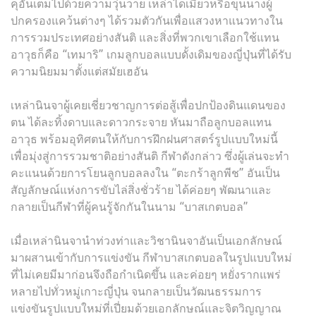
คุอันเต็มไปด้วยความวุ่นวาย เหล่าไดเมียวหรือขุนนางผู้
ปกครองแคว้นต่างๆ ได้รวมตัวกันเพื่อแสวงหาแนวทางใน
การรวมประเทศอย่างสันติ และสิ่งที่พวกเขาเลือกใช้แทน
อาวุธก็คือ “เทมาริ” เกมลูกบอลแบบดั้งเดิมของญี่ปุ่นที่ได้รับ
ความนิยมมาตั้งแต่สมัยเฮอัน
เหล่านินจาผู้เคยเชี่ยวชาญการต่อสู้เพื่อปกป้องดินแดนของ
ตน ได้ละทิ้งดาบและดาวกระจาย หันมาถือลูกบอลแทน
อาวุธ พร้อมอุทิศตนให้กับการฝึกฝนศาสตร์รูปแบบใหม่นี้
เพื่อมุ่งสู่การรวมชาติอย่างสันติ กีฬาดังกล่าว ซึ่งผู้เล่นจะทำ
คะแนนด้วยการโยนลูกบอลลงใน “ตะกร้าลูกพีช” อันเป็น
สัญลักษณ์แห่งการขับไล่สิ่งชั่วร้าย ได้ค่อยๆ พัฒนาและ
กลายเป็นกีฬาที่ผู้คนรู้จักกันในนาม “บาสเกตบอล”
เมื่อเหล่านินจานำท่วงท่าและวิชานินจาอันเป็นเอกลักษณ์
มาผสานเข้ากับการแข่งขัน กีฬาบาสเกตบอลในรูปแบบใหม่
ที่ไม่เคยมีมาก่อนจึงถือกำเนิดขึ้น และค่อยๆ หยั่งรากแพร่
หลายไปทั่วหมู่เกาะญี่ปุ่น จนกลายเป็นวัฒนธรรมการ
แข่งขันรูปแบบใหม่ที่เปี่ยมด้วยเอกลักษณ์และจิตวิญญาณ