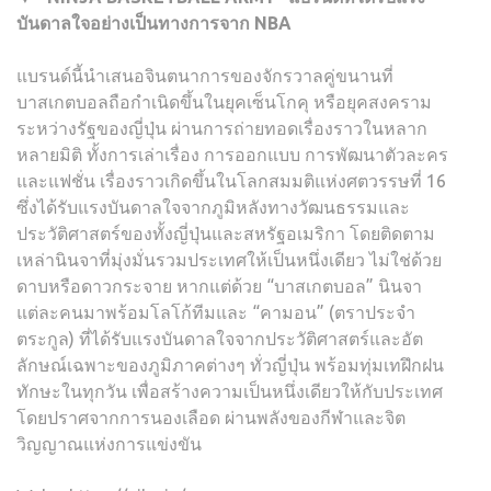
บันดาลใจอย่างเป็นทางการจาก NBA
แบรนด์นี้นำเสนอจินตนาการของจักรวาลคู่ขนานที่
บาสเกตบอลถือกำเนิดขึ้นในยุคเซ็นโกคุ หรือยุคสงคราม
ระหว่างรัฐของญี่ปุ่น ผ่านการถ่ายทอดเรื่องราวในหลาก
หลายมิติ ทั้งการเล่าเรื่อง การออกแบบ การพัฒนาตัวละคร
และแฟชั่น เรื่องราวเกิดขึ้นในโลกสมมติแห่งศตวรรษที่ 16
ซึ่งได้รับแรงบันดาลใจจากภูมิหลังทางวัฒนธรรมและ
ประวัติศาสตร์ของทั้งญี่ปุ่นและสหรัฐอเมริกา โดยติดตาม
เหล่านินจาที่มุ่งมั่นรวมประเทศให้เป็นหนึ่งเดียว ไม่ใช่ด้วย
ดาบหรือดาวกระจาย หากแต่ด้วย “บาสเกตบอล” นินจา
แต่ละคนมาพร้อมโลโก้ทีมและ “คามอน” (ตราประจำ
ตระกูล) ที่ได้รับแรงบันดาลใจจากประวัติศาสตร์และอัต
ลักษณ์เฉพาะของภูมิภาคต่างๆ ทั่วญี่ปุ่น พร้อมทุ่มเทฝึกฝน
ทักษะในทุกวัน เพื่อสร้างความเป็นหนึ่งเดียวให้กับประเทศ
โดยปราศจากการนองเลือด ผ่านพลังของกีฬาและจิต
วิญญาณแห่งการแข่งขัน