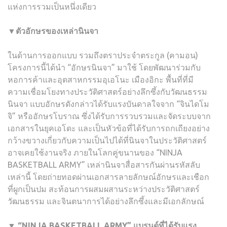
แห่งการรวมเป็นหนึ่งเดียว
▼ตัวอักษรของเหล่านินจา
ในด้านการออกแบบ รวมถึงตราประจำตระกูล (คามอน)
โครงการนี้ได้นำ “อักษรนินจา” มาใช้ โดยพัฒนาร่วมกับ
หอการค้าและอุตสาหกรรมอุเอโนะ เมืองอิกะ พื้นที่ที่มี
ความเชื่อมโยงทางประวัติศาสตร์อย่างลึกซึ้งกับวัฒนธรรม
นินจา แบบอักษรดังกล่าวได้รับแรงบันดาลใจจาก “จินไดโม
จิ” หรืออักษรโบราณ ซึ่งได้รับการรวบรวมและจัดระบบจาก
เอกสารในยุคเอโดะ และเป็นหัวข้อที่ได้รับการถกเถียงอย่าง
กว้างขวางเกี่ยวกับความเป็นไปได้ที่นินจาในประวัติศาสตร์
อาจเคยใช้งานจริง ภายในโลกคู่ขนานของ “NINJA
BASKETBALL ARMY” เหล่านินจาสื่อสารกันผ่านรหัสลับ
เหล่านี้ โดยถ่ายทอดผ่านเอกสารลายลักษณ์อักษรและเชือก
ที่ผูกเป็นปม สะท้อนการผสมผสานระหว่างประวัติศาสตร์
วัฒนธรรม และจินตนาการได้อย่างลึกซึ้งและมีเอกลักษณ์
▼ “NINJA BASKETBALL ARMY” แบรนด์ที่ได้รับแรง