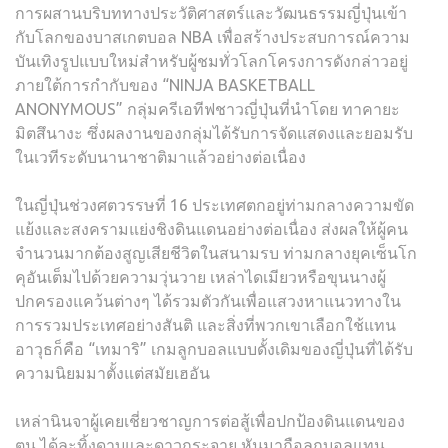
การผสานบริบททางประวัติศาสตร์และวัฒนธรรมญี่ปุ่นเข้า
กับโลกของบาสเกตบอล NBA เพื่อสร้างประสบการณ์ความ
บันเทิงรูปแบบใหม่สำหรับผู้ชมทั่วโลกโครงการดังกล่าวอยู่
ภายใต้การกำกับของ “NINJA BASKETBALL
ANONYMOUS” กลุ่มครีเอทีฟชาวญี่ปุ่นที่นำโดย ทาคายะ
มิตสึนางะ ซึ่งผลงานของกลุ่มได้รับการจัดแสดงและยอมรับ
ในเวทีระดับนานาชาติมาแล้วอย่างต่อเนื่อง
ในญี่ปุ่นช่วงศตวรรษที่ 16 ประเทศตกอยู่ท่ามกลางความขัด
แย้งและสงครามแย่งชิงดินแดนอย่างต่อเนื่อง ส่งผลให้ผู้คน
จำนวนมากต้องสูญเสียชีวิตในสนามรบ ท่ามกลางยุคเซ็นโก
คุอันเต็มไปด้วยความวุ่นวาย เหล่าไดเมียวหรือขุนนางผู้
ปกครองแคว้นต่างๆ ได้รวมตัวกันเพื่อแสวงหาแนวทางใน
การรวมประเทศอย่างสันติ และสิ่งที่พวกเขาเลือกใช้แทน
อาวุธก็คือ “เทมาริ” เกมลูกบอลแบบดั้งเดิมของญี่ปุ่นที่ได้รับ
ความนิยมมาตั้งแต่สมัยเฮอัน
เหล่านินจาผู้เคยเชี่ยวชาญการต่อสู้เพื่อปกป้องดินแดนของ
ตน ได้ละทิ้งดาบและดาวกระจาย หันมาถือลูกบอลแทน