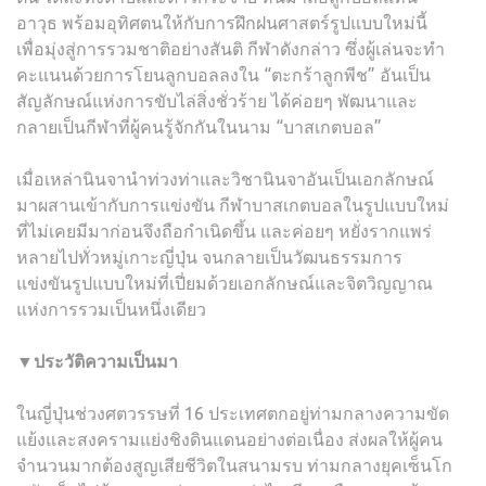
อาวุธ พร้อมอุทิศตนให้กับการฝึกฝนศาสตร์รูปแบบใหม่นี้
เพื่อมุ่งสู่การรวมชาติอย่างสันติ กีฬาดังกล่าว ซึ่งผู้เล่นจะทำ
คะแนนด้วยการโยนลูกบอลลงใน “ตะกร้าลูกพีช” อันเป็น
สัญลักษณ์แห่งการขับไล่สิ่งชั่วร้าย ได้ค่อยๆ พัฒนาและ
กลายเป็นกีฬาที่ผู้คนรู้จักกันในนาม “บาสเกตบอล”
เมื่อเหล่านินจานำท่วงท่าและวิชานินจาอันเป็นเอกลักษณ์
มาผสานเข้ากับการแข่งขัน กีฬาบาสเกตบอลในรูปแบบใหม่
ที่ไม่เคยมีมาก่อนจึงถือกำเนิดขึ้น และค่อยๆ หยั่งรากแพร่
หลายไปทั่วหมู่เกาะญี่ปุ่น จนกลายเป็นวัฒนธรรมการ
แข่งขันรูปแบบใหม่ที่เปี่ยมด้วยเอกลักษณ์และจิตวิญญาณ
แห่งการรวมเป็นหนึ่งเดียว
▼ประวัติความเป็นมา
ในญี่ปุ่นช่วงศตวรรษที่ 16 ประเทศตกอยู่ท่ามกลางความขัด
แย้งและสงครามแย่งชิงดินแดนอย่างต่อเนื่อง ส่งผลให้ผู้คน
จำนวนมากต้องสูญเสียชีวิตในสนามรบ ท่ามกลางยุคเซ็นโก