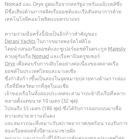
Nomad และ Oryx อู่ต่อเรือจากสหรัฐอาหรับเอมิเรตส์ซึ่ง
มีชื่อเสียงด้านการผลิตเรือยอชต์และเรือสันทนาการด้วย
เทคโนโลยีคอมโพสิตแบบครบวงจร
ความร่วมมือครั้งนี้นับเป็นอีกก้าวสำคัญของ
Derani Yachts
ในการขยายพอร์ตโฟลิโอ
โดยนำเสนอเรือยอชต์และซูเปอร์ยอชต์ในตระกูล
Majesty
ควบคู่กับเรือ
Nomad
และเรือคาบินครูซเซอร์
Oryx
เพื่อตอบรับการเติบโตอย่างต่อเนื่องของตลาดเรือ
ยอชต์ในประเทศไทยและมาเลเซีย
ซึ่งกำลังก้าวขึ้นเป็นสองในจุดหมายปลายทางด้านการล่อง
เรือที่มีพลวัตมากที่สุดในเอเชีย
เจ้าของเรือในทั้งสองประเทศจะสามารถเข้าถึงเรือที่หลาก
หลายตั้งแต่ขนาด 10 เมตร (32 ฟุต)
ไปจนถึง 55 เมตร (180 ฟุต) ซึ่งได้รับการออกแบบมาเพื่อ
ความสบาย ความมั่นคง
และสมรรถนะที่เหมาะกับสภาพอากาศเขตร้อน รองรับการ
ล่องเรือตลอดทั้งปีตามแนวชายฝั่ง
หมู่เกาะ และน่านน้ำที่ได้รับการคุ้มครองของประเทศไทย