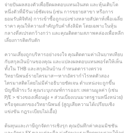
จ่ายปันผลสองตัวเพื่อยึดผลตอบแทนเงินสด และหุ้นเติบโต
หนึ่งตัวที่มีรันเวย์ชัดเจน (เช่น การขยายสาขา หรือการ
ยอมรับดิจิทัล) การเข้าซื้อถูกแบ่งช่วงหลายสัปดาห์เพื่อเฉลี่ย
ราคา คุณให้ความสำคัญกับคำสั่งลิมิต โดยเฉพาะในหุ้น
กลางที่สเปรดกว้างกว่า และคุณติดตามสภาพคล่องเพื่อหลีก
เลี่ยงการติดกับดัก
ความเสี่ยงถูกบริหารอย่างจงใจ คุณติดตามค่าเงินบาทเทียบ
กับสกุลเงินบ้านของคุณ และแปลงผลตอบแทนพอร์ตให้เห็น
ทั้งใน THB และสกุลเงินบ้าน กำหนดตารางตรวจ
วิทยานิพนธ์รายไตรมาส—หากอัตรากำไรหดตัวสอง
ไตรมาสติดโดยไม่มีคำอธิบายชัดเจน ตำแหน่งจะถูกขึ้น
บัญชีเฝ้าระวัง คุณระบุเกณฑ์การออก: เพดานมูลค่า (เช่น
P/E > ช่วงของเพื่อนฝูง + ส่วนเบี่ยงเบนมาตรฐานหนึ่งหน่วย)
หรือจุดแตกของวิทยานิพนธ์ (สูญเสียความได้เปรียบเชิง
แข่งขัน กฎระเบียบไม่เอื้อ)
ต้นทุนและภาษีถูกจัดการเชิงรุก คุณบันทึกค่าคอมมิชชัน
และอัตรา FX ของแต่ละดีล มุ่งรักษาแรงเสียดทานรวมให้อยู่