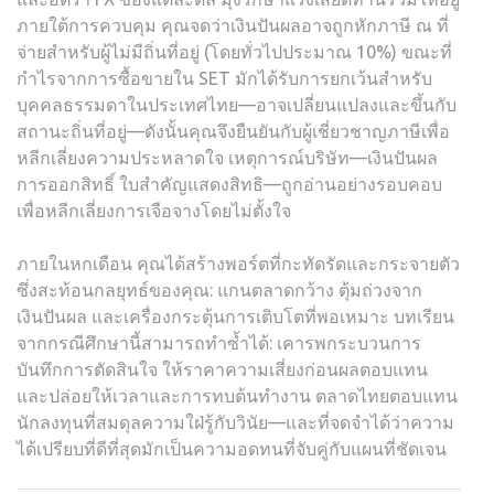
ภายใต้การควบคุม คุณจดว่าเงินปันผลอาจถูกหักภาษี ณ ที่
จ่ายสำหรับผู้ไม่มีถิ่นที่อยู่ (โดยทั่วไปประมาณ 10%) ขณะที่
กำไรจากการซื้อขายใน SET มักได้รับการยกเว้นสำหรับ
บุคคลธรรมดาในประเทศไทย—อาจเปลี่ยนแปลงและขึ้นกับ
สถานะถิ่นที่อยู่—ดังนั้นคุณจึงยืนยันกับผู้เชี่ยวชาญภาษีเพื่อ
หลีกเลี่ยงความประหลาดใจ เหตุการณ์บริษัท—เงินปันผล
การออกสิทธิ์ ใบสำคัญแสดงสิทธิ—ถูกอ่านอย่างรอบคอบ
เพื่อหลีกเลี่ยงการเจือจางโดยไม่ตั้งใจ
ภายในหกเดือน คุณได้สร้างพอร์ตที่กะทัดรัดและกระจายตัว
ซึ่งสะท้อนกลยุทธ์ของคุณ: แกนตลาดกว้าง ตุ้มถ่วงจาก
เงินปันผล และเครื่องกระตุ้นการเติบโตที่พอเหมาะ บทเรียน
จากกรณีศึกษานี้สามารถทำซ้ำได้: เคารพกระบวนการ
บันทึกการตัดสินใจ ให้ราคาความเสี่ยงก่อนผลตอบแทน
และปล่อยให้เวลาและการทบต้นทำงาน ตลาดไทยตอบแทน
นักลงทุนที่สมดุลความใฝ่รู้กับวินัย—และที่จดจำได้ว่าความ
ได้เปรียบที่ดีที่สุดมักเป็นความอดทนที่จับคู่กับแผนที่ชัดเจน