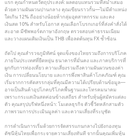
แรก คุณกำหนดวัตถุประสงค์: ผลตอบแทนรวมที่สม่ำเสมอ
ด้วยความผันผวนปานกลาง คุณเขียนราวกั้น—ไม่มีตำแหน่ง
ใดเกิน 12% ถืออย่างน้อยห้ากลุ่มอุตสาหกรรม และคง
เงินสด 10% สำหรับโอกาส คุณเลือกโบรกเกอร์ที่ส่งคำสั่งได้
สะอาด มีซัพพอร์ตภาษาอังกฤษ ตรวจสอบค่าธรรมเนียม
และวางแผนเติมเงินเป็น THB เพื่อลดต้นทุน FX ซ้ำซ้อน
ถัดไป คุณสำรวจภูมิทัศน์ จุดแข็งของไทยรวมถึงการบริโภค
ภายในประเทศที่ยืดหยุ่น ธนาคารที่มั่นคง และภาคบริการที่
ผูกกับการท่องเที่ยว ความเสี่ยงรวมถึงความผันผวนของค่า
เงิน การเปลี่ยนนโยบาย และการพึ่งพาสินค้าโภคภัณฑ์ คุณ
เริ่มจากการคัดสรรกลุ่มที่คุณมีความได้เปรียบด้านข้อมูล—
อาจเป็นสินค้าอุปโภคบริโภคพื้นฐานและโทรคมนาคม
เพราะกระแสเงินสดค่อนข้างเสถียร สำหรับหุ้นผู้สมัครแต่ละ
ตัว คุณสรุปบรีฟหนึ่งหน้า: โมเดลธุรกิจ ตัวชี้วัดหลักสามตัว
ภาพรวมการประเมินมูลค่า และความเสี่ยงที่ระบุชัด
การดำเนินการเริ่มด้วยการจัดสรรแกนกลางไปยังกองทุน
ดัชนีหุ้นไทยเพื่อกระจายความเสี่ยงทันที จากนั้นคุณเพิ่มหุ้น