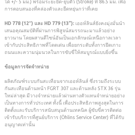
ได้ +/- 5 มม.) พร้อมระยะยืด-ยุบตัว (Stroke) ที่ 86.5 มม. เพื่อ
การตอบสนองที่คล่องตัวและยืดหยุ่นกว่าที่เคย
HD 778 (12″) และ HD 779 (13”):
เออห์ลินส์ยังคงมุ่งมั่นนำ
เสนอคุณสมบัติที่ผ่านการพิสูจน์สมรรถนะมาแล้วอย่าง
ยาวนาน โดยผสานดีไซน์อันเป็นเอกลักษณ์เหนือกาลเวลา
เข้ากับประสิทธิภาพที่โดดเด่น เพื่อยกระดับทั้งการยึดเกาะ
ถนนและความนุ่มนวลในการขับขี่ให้สมบูรณ์แบบยิ่งขึ้น
ข้อมูลการจัดจำหน่าย
ผลิตภัณฑ์ระบบกันสะเทือนจากเออห์ลินส์ ซึ่งรวมถึงระบบ
กันสะเทือนด้านหน้า FGRT 307 และด้านหลัง STX 36 รุ่น
ใหม่ล่าสุด มีวางจำหน่ายแล้วผ่านทางตัวแทนจำหน่ายอย่าง
เป็นทางการทั่วประเทศ ทั้งนี้ เพื่อประสิทธิภาพสูงสุดในการ
ติดตั้งและรับบริการสนับสนุนด้านเทคนิค ผู้ขับขี่ควรติดต่อ
เข้ารับบริการที่ศูนย์บริการ (Öhlins Service Center) ที่ได้รับ
อนุญาตเท่านั้น