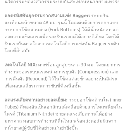
นวัตกรรมของวิศวกรรมระบบกันสะเทือนหน้าอย่างแท้จริง
ถอดรหัสพันธุกรรมจากสนามแข่ง
Bagger:
ระบบกัน
สะเทือนหน้าขนาด 48 มม. รุ่นนี้ โดดเด่นด้วยการออกแบบ
กระบอกโช้คส่วนล่าง (Fork Bottoms) ให้มีน้ำหนักเบาแต่
คงความแข็งแกร่งเพื่อรองรับแรงกดได้อย่างดีเยี่ยม โดยได้
รับแรงบันดาลใจจากเทคโนโลยีการแข่งขัน Bagger ระดับ
โลกที่ล้ำสมัย
เทคโนโลยี
NIX:
มาพร้อมลูกสูบขนาด 30 มม. โดยแยกการ
ทำงานของระบบแรงหน่วงการยุบตัว (Compression) และ
การคืนตัว (Rebound) ไว้ในโช้คแต่ละข้างอย่างเป็นอิสระ
เพื่อมอบเสถียรภาพการขับขี่ที่เหนือชั้น
ลดแรงเสียดทานอย่างยอดเยี่ยม
:
กระบอกโช้คด้านใน (Inner
Tubes) สีทองอันเป็นเอกลักษณ์เคลือบด้วยสารไทเทเนียมไน
ไตรด์ (Titanium Nitride) ช่วยลดแรงเสียดทานได้อย่าง
มหาศาล มอบการทำงานที่ลื่นไหล พร้อมส่งต่อสัมผัสจาก
หน้ายางสู่ผู้ขับขี่ได้อย่างแม่นยำยิ่งขึ้น