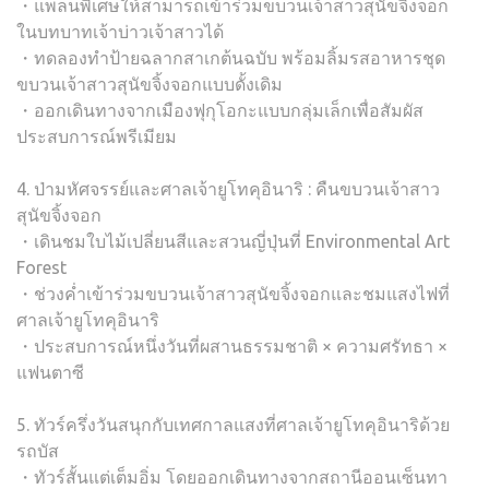
・แพลนพิเศษให้สามารถเข้าร่วมขบวนเจ้าสาวสุนัขจิ้งจอก
ในบทบาทเจ้าบ่าวเจ้าสาวได้
・ทดลองทำป้ายฉลากสาเกต้นฉบับ พร้อมลิ้มรสอาหารชุด
ขบวนเจ้าสาวสุนัขจิ้งจอกแบบดั้งเดิม
・ออกเดินทางจากเมืองฟุกุโอกะแบบกลุ่มเล็กเพื่อสัมผัส
ประสบการณ์พรีเมียม
4. ป่ามหัศจรรย์และศาลเจ้ายูโทคุอินาริ : คืนขบวนเจ้าสาว
สุนัขจิ้งจอก
・เดินชมใบไม้เปลี่ยนสีและสวนญี่ปุ่นที่ Environmental Art
Forest
・ช่วงค่ำเข้าร่วมขบวนเจ้าสาวสุนัขจิ้งจอกและชมแสงไฟที่
ศาลเจ้ายูโทคุอินาริ
・ประสบการณ์หนึ่งวันที่ผสานธรรมชาติ × ความศรัทธา ×
แฟนตาซี
5. ทัวร์ครึ่งวันสนุกกับเทศกาลแสงที่ศาลเจ้ายูโทคุอินาริด้วย
รถบัส
・ทัวร์สั้นแต่เต็มอิ่ม โดยออกเดินทางจากสถานีออนเซ็นทา