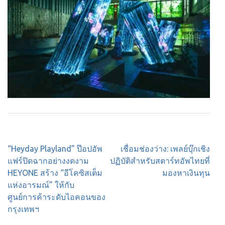
Post
“Heyday Playland” ป๊อปอัพ
เชื่อมช่องว่าง: เพลย์บุ๊กเชิง
navigation
แฟร์ปิดฉากอย่างงดงาม
ปฏิบัติสำหรับสตาร์ทอัพไทยที่
HEYONE สร้าง “อีโคซิสเต็ม
มองหาเงินทุน
แห่งอารมณ์” ให้กับ
ศูนย์การค้าระดับไอคอนของ
กรุงเทพฯ