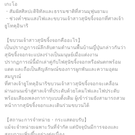
เกะโอ
・สัมผัสศิลปะดิจิทัลและธรรมชาติที่สวนมุฟุนยามะ
・ช่วงค่ำชมแสงไฟและขบวนเจ้าสาวสุนัขจิ้งจอกที่ศาลเจ้า
ยูโทคุอินาริ
【ขบวนเจ้าสาวสุนัขจิ้งจอกคืออะไร】
เป็นปรากฏการณ์ลึกลับตามตำนานพื้นบ้านญี่ปุ่นกล่าวกันว่า
สุนัขจิ้งจอกจะแปลงร่างเป็นมนุษย์เมื่อแต่งงาน
ปรากฏการณ์นี้มักเล่าคู่กับไฟสุนัขจิ้งจอกหรือฝนตกพร้อม
แดด และถือเป็นสัญลักษณ์ของการผูกพันและความอุดม
สมบูรณ์
ที่ศาลเจ้ายูโทคุอินาริขบวนเจ้าสาวสุนัขจิ้งจอกจะเคลื่อน
ผ่านถนนเข้าสู่ศาลเจ้าที่ประดับด้วยโคมไฟและไฟประดับ
พร้อมเสียงเพลงกากากุแบบดั้งเดิม ผู้เข้าร่วมยังสามารถสวม
หน้ากากสุนัขจิ้งจอกและเดินร่วมขบวนได้
【สถานะการจำหน่าย・กระแสตอบรับ】
แม้จะจำหน่ายเฉพาะวันที่จำกัด แต่ปัจจุบันมีการจองและ
สอบถามเพิ่มขึ้นอย่างต่อเนื่อง