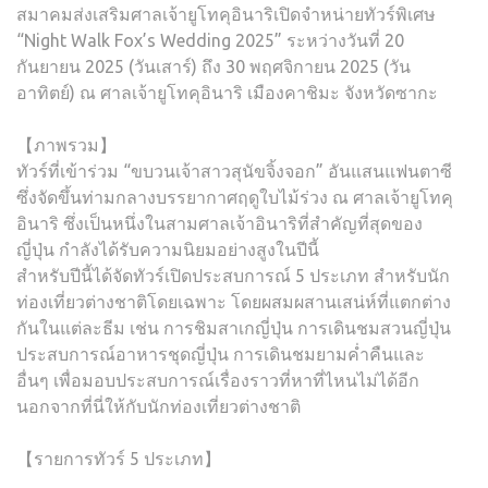
สมาคมส่งเสริมศาลเจ้ายูโทคุอินาริเปิดจำหน่ายทัวร์พิเศษ
“Night Walk Fox’s Wedding 2025” ระหว่างวันที่ 20
กันยายน 2025 (วันเสาร์) ถึง 30 พฤศจิกายน 2025 (วัน
อาทิตย์) ณ ศาลเจ้ายูโทคุอินาริ เมืองคาชิมะ จังหวัดซากะ
【ภาพรวม】
ทัวร์ที่เข้าร่วม “ขบวนเจ้าสาวสุนัขจิ้งจอก” อันแสนแฟนตาซี
ซึ่งจัดขึ้นท่ามกลางบรรยากาศฤดูใบไม้ร่วง ณ ศาลเจ้ายูโทคุ
อินาริ ซึ่งเป็นหนึ่งในสามศาลเจ้าอินาริที่สำคัญที่สุดของ
ญี่ปุ่น กำลังได้รับความนิยมอย่างสูงในปีนี้
สำหรับปีนี้ได้จัดทัวร์เปิดประสบการณ์ 5 ประเภท สำหรับนัก
ท่องเที่ยวต่างชาติโดยเฉพาะ โดยผสมผสานเสน่ห์ที่แตกต่าง
กันในแต่ละธีม เช่น การชิมสาเกญี่ปุ่น การเดินชมสวนญี่ปุ่น
ประสบการณ์อาหารชุดญี่ปุ่น การเดินชมยามค่ำคืนและ
อื่นๆ เพื่อมอบประสบการณ์เรื่องราวที่หาที่ไหนไม่ได้อีก
นอกจากที่นี่ให้กับนักท่องเที่ยวต่างชาติ
【รายการทัวร์ 5 ประเภท】