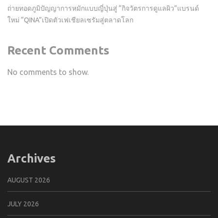
ถ่ายทอดภูมิปัญญาการหมักแบบญี่ปุ่นสู่ “กิจวัตรการดูแลผิว”แบรนด์
ใหม่ “QINA”เปิดตัวเฟเชียลเซรัมสู่ตลาดโลก
Recent Comments
No comments to show.
Archives
AUGUST 2026
JULY 2026