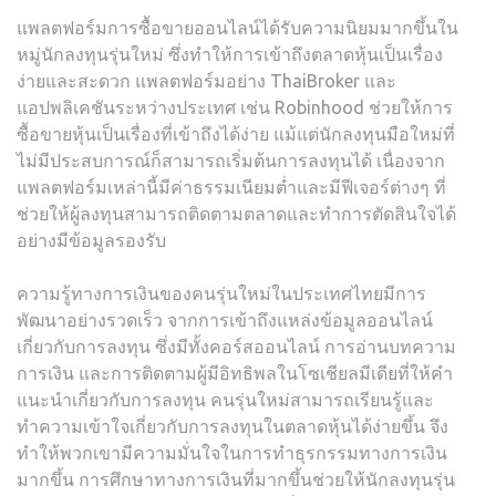
แพลตฟอร์มการซื้อขายออนไลน์ได้รับความนิยมมากขึ้นใน
หมู่นักลงทุนรุ่นใหม่ ซึ่งทำให้การเข้าถึงตลาดหุ้นเป็นเรื่อง
ง่ายและสะดวก แพลตฟอร์มอย่าง ThaiBroker และ
แอปพลิเคชันระหว่างประเทศ เช่น Robinhood ช่วยให้การ
ซื้อขายหุ้นเป็นเรื่องที่เข้าถึงได้ง่าย แม้แต่นักลงทุนมือใหม่ที่
ไม่มีประสบการณ์ก็สามารถเริ่มต้นการลงทุนได้ เนื่องจาก
แพลตฟอร์มเหล่านี้มีค่าธรรมเนียมต่ำและมีฟีเจอร์ต่างๆ ที่
ช่วยให้ผู้ลงทุนสามารถติดตามตลาดและทำการตัดสินใจได้
อย่างมีข้อมูลรองรับ
ความรู้ทางการเงินของคนรุ่นใหม่ในประเทศไทยมีการ
พัฒนาอย่างรวดเร็ว จากการเข้าถึงแหล่งข้อมูลออนไลน์
เกี่ยวกับการลงทุน ซึ่งมีทั้งคอร์สออนไลน์ การอ่านบทความ
การเงิน และการติดตามผู้มีอิทธิพลในโซเชียลมีเดียที่ให้คำ
แนะนำเกี่ยวกับการลงทุน คนรุ่นใหม่สามารถเรียนรู้และ
ทำความเข้าใจเกี่ยวกับการลงทุนในตลาดหุ้นได้ง่ายขึ้น จึง
ทำให้พวกเขามีความมั่นใจในการทำธุรกรรมทางการเงิน
มากขึ้น การศึกษาทางการเงินที่มากขึ้นช่วยให้นักลงทุนรุ่น