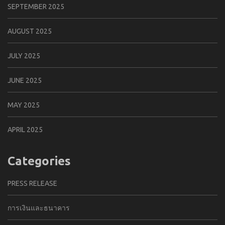
SEPTEMBER 2025
AUGUST 2025
JULY 2025
JUNE 2025
MAY 2025
APRIL 2025
Categories
PRESS RELEASE
การเงินและธนาคาร