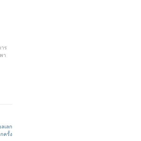
การ
งพา
อลเลก
กครั้ง