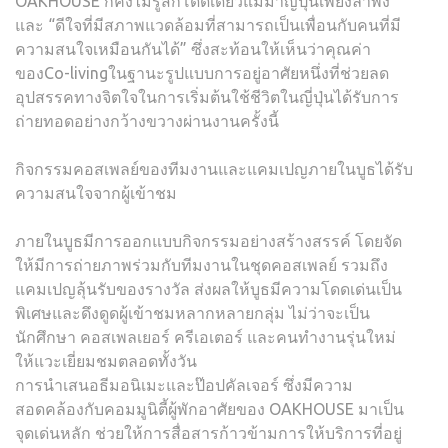
OAKHOUSE ก็คงไม่รู้สึกโดดเดี่ยวแม้มาญี่ปุ่นเพียงลำพัง”
และ “ดีใจที่มีสภาพแวดล้อมที่สามารถเป็นเพื่อนกับคนที่มี
ความสนใจเหมือนกันได้” ซึ่งสะท้อนให้เห็นว่าคุณค่า
ของCo-livingในฐานะรูปแบบการอยู่อาศัยหนึ่งที่ช่วยลด
อุปสรรคทางจิตใจในการเริ่มต้นใช้ชีวิตในญี่ปุ่นได้รับการ
ถ่ายทอดอย่างกว้างขวางผ่านงานครั้งนี้
กิจกรรมคอสเพลย์ของทีมงานและแคมเปญภายในบูธได้รับ
ความสนใจจากผู้เข้าชม
ภายในบูธมีการออกแบบกิจกรรมอย่างสร้างสรรค์ โดยจัด
ให้มีการถ่ายภาพร่วมกับทีมงานในชุดคอสเพลย์ รวมถึง
แคมเปญลุ้นรับของรางวัล ส่งผลให้บูธมีความโดดเด่นเป็น
พิเศษและดึงดูดผู้เข้าชมหลากหลายกลุ่ม ไม่ว่าจะเป็น
นักศึกษา คอสเพลเยอร์ ครีเอเตอร์ และคนทำงานรุ่นใหม่
ให้แวะเยี่ยมชมตลอดทั้งวัน
การนำเสนอธีมอนิเมะและป๊อปคัลเจอร์ ซึ่งมีความ
สอดคล้องกับคอมมูนิตี้ผู้พักอาศัยของ OAKHOUSE มาเป็น
จุดเด่นหลัก ช่วยให้การสื่อสารก้าวข้ามการให้บริการที่อยู่