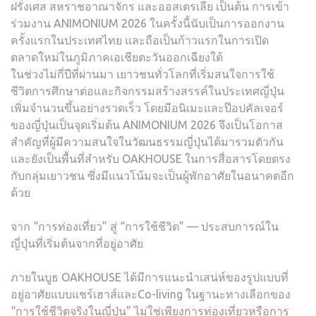
ฝรั่งเศส สหราชอาณาจักร และออสเตรเลีย เป็นต้น การเข้า
ร่วมงาน ANIMONIUM 2026 ในครั้งนี้นับเป็นการออกงาน
ครั้งแรกในประเทศไทย และถือเป็นก้าวแรกในการเปิด
ตลาดใหม่ในภูมิภาคเอเชียตะวันออกเฉียงใต้
ในช่วงไม่กี่ปีที่ผ่านมา เยาวชนทั่วโลกที่เริ่มสนใจการใช้
ชีวิตการศึกษาต่อและกิจกรรมสร้างสรรค์ในประเทศญี่ปุ่น
เพิ่มจำนวนขึ้นอย่างรวดเร็ว โดยมีอนิเมะและป๊อปคัลเจอร์
ของญี่ปุ่นเป็นจุดเริ่มต้น ANIMONIUM 2026 จึงเป็นโอกาส
สำคัญที่ผู้มีความสนใจในวัฒนธรรมญี่ปุ่นได้มารวมตัวกัน
และยังเป็นพื้นที่สำหรับ OAKHOUSE ในการสื่อสารโดยตรง
กับกลุ่มเยาวชน ซึ่งมีแนวโน้มจะเป็นผู้พักอาศัยในอนาคตอีก
ด้วย
จาก “การท่องเที่ยว” สู่ “การใช้ชีวิต” — ประสบการณ์ใน
ญี่ปุ่นที่เริ่มต้นจากที่อยู่อาศัย
ภายในบูธ OAKHOUSE ได้มีการแนะนำเสน่ห์ของรูปแบบที่
อยู่อาศัยแบบแชร์เฮาส์และCo-living ในฐานะทางเลือกของ
“การใช้ชีวิตจริงในญี่ปุ่น” ไม่ใช่เพียงการท่องเที่ยวหรือการ