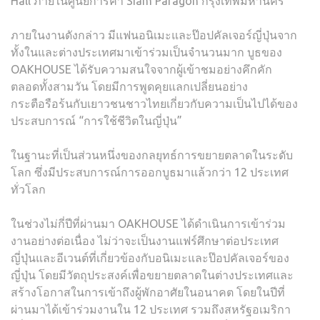
Hall ภายในศูนย์การค้า Siam Paragon กรุงเทพมหานคร
ภายในงานดังกล่าว มีแฟนอนิเมะและป๊อปคัลเจอร์ญี่ปุ่นจาก
ทั้งในและต่างประเทศมาเข้าร่วมเป็นจำนวนมาก บูธของ
OAKHOUSE ได้รับความสนใจจากผู้เข้าชมอย่างคึกคัก
ตลอดทั้งสามวัน โดยมีการพูดคุยแลกเปลี่ยนอย่าง
กระตือรือร้นกับเยาวชนชาวไทยเกี่ยวกับความเป็นไปได้ของ
ประสบการณ์ “การใช้ชีวิตในญี่ปุ่น”
ในฐานะที่เป็นส่วนหนึ่งของกลยุทธ์การขยายตลาดในระดับ
โลก ซึ่งมีประสบการณ์การออกบูธมาแล้วกว่า 12 ประเทศ
ทั่วโลก
ในช่วงไม่กี่ปีที่ผ่านมา OAKHOUSE ได้ดำเนินการเข้าร่วม
งานอย่างต่อเนื่อง ไม่ว่าจะเป็นงานแฟร์ศึกษาต่อประเทศ
ญี่ปุ่นและอีเวนต์ที่เกี่ยวข้องกับอนิเมะและป๊อปคัลเจอร์ของ
ญี่ปุ่น โดยมีวัตถุประสงค์เพื่อขยายตลาดในต่างประเทศและ
สร้างโอกาสในการเข้าถึงผู้พักอาศัยในอนาคต โดยในปีที่
ผ่านมาได้เข้าร่วมงานใน 12 ประเทศ รวมถึงสหรัฐอเมริกา