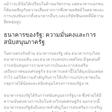
แม้ว่าจะมีข้อได้เปรียบในด้านนวัตกรรม แต่ธนาคารเอกชน
ก็ต้องเผชิญกับความเสี่ยงจากการพึ่งพาผลลัพธ์ในตลาดและ
การแข่งขันจากทั้งธนาคารอื่นๆ และบริษัทฟินเทคที่มีความ
ยืดหยุ่นสูง
ธนาคารของรัฐ: ความมั่นคงและการ
สนับสนุนภาครัฐ
ในทางตรงกันข้าม ธนาคารของรัฐ เช่น ธนาคารกรุงไทย
ธนาคารออมสิน และธนาคารแห่งประเทศไทย มีจุดเด่นที่
การสนับสนุนการรวมทางการเงินและการส่งเสริม
เสถียรภาพของเศรษฐกิจ ธนาคารเหล่านี้ไม่ได้มุ่งเน้นแค่ผล
กำไร แต่ให้ความสำคัญกับการให้บริการแก่ประชาชนใน
กลุ่มรายได้น้อยและสนับสนุนโครงการของรัฐบาล
ธนาคารของรัฐได้รับการสนับสนุนจากรัฐบาล ซึ่งช่วยให้มี
ความมั่นคงทางการเงินในช่วงวิกฤตเศรษฐกิจ นอกจากนี้
ธนาคารของรัฐยังมีบทบาทสำคัญในการส่งเสริมการเจริญ