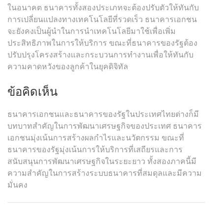
ในอนาคต ธนาคารทั้งสองประเภทจะต้องปรับตัวให้ทันกับ
การเปลี่ยนแปลงทางเทคโนโลยีที่รวดเร็ว ธนาคารเอกชน
จะยังคงเป็นผู้นำในการนำเทคโนโลยีมาใช้เพื่อเพิ่ม
ประสิทธิภาพในการให้บริการ ขณะที่ธนาคารของรัฐต้อง
ปรับปรุงโครงสร้างและกระบวนการทำงานเพื่อให้ทันกับ
ความคาดหวังของลูกค้าในยุคดิจิทัล
ข้อคิดเห็น
ธนาคารเอกชนและธนาคารของรัฐในประเทศไทยต่างก็มี
บทบาทสำคัญในการพัฒนาเศรษฐกิจของประเทศ ธนาคาร
เอกชนมุ่งเน้นการสร้างผลกำไรและนวัตกรรม ขณะที่
ธนาคารของรัฐมุ่งเน้นการให้บริการที่เสถียรและการ
สนับสนุนการพัฒนาเศรษฐกิจในระยะยาว ทั้งสองภาคนี้มี
ความสำคัญในการสร้างระบบธนาคารที่สมดุลและมีความ
มั่นคง