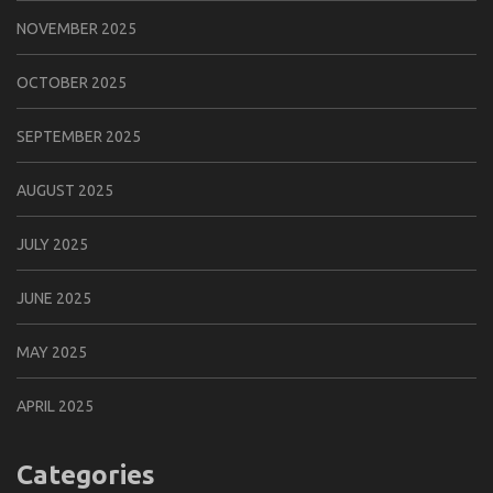
NOVEMBER 2025
OCTOBER 2025
SEPTEMBER 2025
AUGUST 2025
JULY 2025
JUNE 2025
MAY 2025
APRIL 2025
Categories