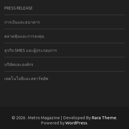
PRESS RELEASE
การเงินและธนาคาร
ตลาดหุ้นและการลงทุน
ธุรกิจ SMES และผู้ประกอบการ
บริษัทและองค์กร
เทคโนโลยีและสตาร์ทอัพ
© 2026
. Metro Magazine | Developed By
Rara Theme
.
Powered by
WordPress
.