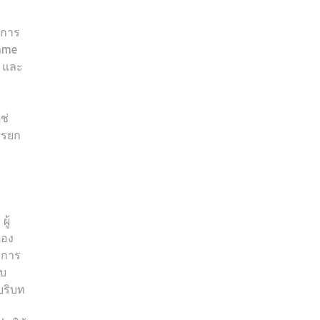
นการ
mame
ย และ
ช่
ารยก
ู้
้อง
อการ
ับ
บริบท