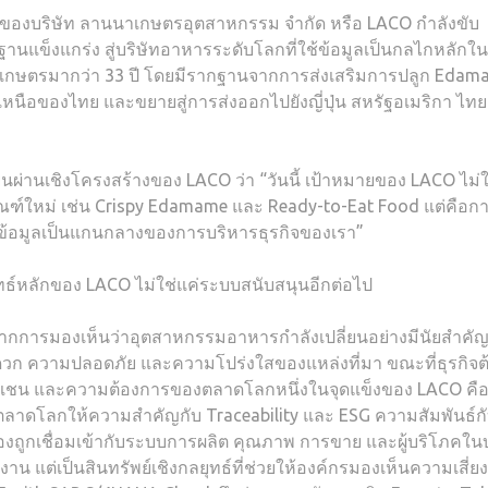
 CEO ของบริษัท ลานนาเกษตรอุตสาหกรรม จำกัด หรือ LACO กำลังขับ
กฐานแข็งแกร่ง สู่บริษัทอาหารระดับโลกที่ใช้ข้อมูลเป็นกลไกหลักใ
รมเกษตรมากว่า 33 ปี โดยมีรากฐานจากการส่งเสริมการปลูก Eda
คเหนือของไทย และขยายสู่การส่งออกไปยังญี่ปุ่น สหรัฐอเมริกา ไท
ยนผ่านเชิงโครงสร้างของ LACO ว่า “วันนี้ เป้าหมายของ LACO ไม่ใ
ณฑ์ใหม่ เช่น Crispy Edamame และ Ready-to-Eat Food แต่คือก
มีข้อมูลเป็นแกนกลางของการบริหารธุรกิจของเรา”
ยุทธ์หลักของ LACO ไม่ใช่แค่ระบบสนับสนุนอีกต่อไป
จากการมองเห็นว่าอุตสาหกรรมอาหารกำลังเปลี่ยนอย่างมีนัยสำคัญ ผ
วก ความปลอดภัย และความโปร่งใสของแหล่งที่มา ขณะที่ธุรกิจต
ลายเชน และความต้องการของตลาดโลกหนึ่งในจุดแข็งของ LACO คื
ี่ตลาดโลกให้ความสำคัญกับ Traceability และ ESG ความสัมพันธ์ก
ำต้องถูกเชื่อมเข้ากับระบบการผลิต คุณภาพ การขาย และผู้บริโภคใน
นินงาน แต่เป็นสินทรัพย์เชิงกลยุทธ์ที่ช่วยให้องค์กรมองเห็นความเสี่ยง