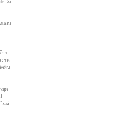
e ให้
างแผน
้าง
วนงาน
ัดสิน
รยุค
ป
์ใหม่