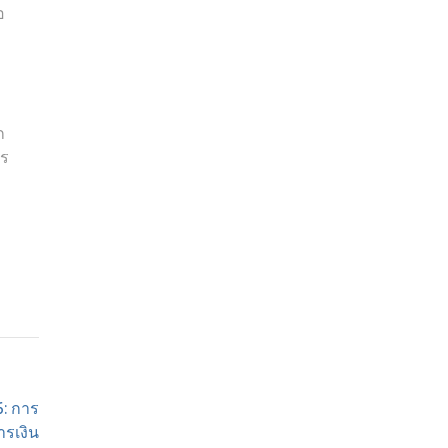
อ
ก
าร
: การ
รเงิน