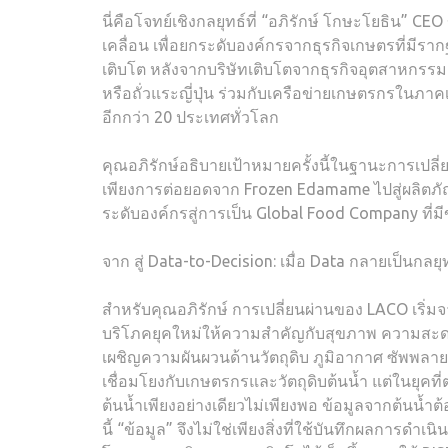
นี่คือโจทย์เชิงกลยุทธ์ที่ “อภิรักษ์ โกษะโยธิน”
เคลื่อน เพื่อยกระดับองค์กรจากธุรกิจเกษตรที่มีรา
เติบโต หลังจากบริษัทเติบโตจากธุรกิจอุตสาหกร
หรือถั่วแระญี่ปุ่น ร่วมกับเครือข่ายเกษตรกรในภา
อีกกว่า 20 ประเทศทั่วโลก
คุณอภิรักษ์อธิบายเป้าหมายครั้งนี้ในฐานะการเปลี่
เพียงการต่อยอดจาก Frozen Edamame ไปสู่ผลิตภั
ระดับองค์กรสู่การเป็น Global Food Company ที่
จาก สู่ Data-to-Decision: เมื่อ Data กลายเป็นกล
สำหรับคุณอภิรักษ์ การเปลี่ยนผ่านของ LACO เริ่ม
บริโภคยุคใหม่ให้ความสำคัญกับสุขภาพ ความสะด
เผชิญความผันผวนด้านวัตถุดิบ ภูมิอากาศ ซัพพ
เชื่อมโยงกับเกษตรกรและวัตถุดิบต้นน้ำ แต่ในยุคท
ต้นน้ำเพียงอย่างเดียวไม่เพียงพอ ข้อมูลจากต้นน้
นี้ “ข้อมูล” จึงไม่ใช่เพียงสิ่งที่ใช้บันทึกผลการดำเ