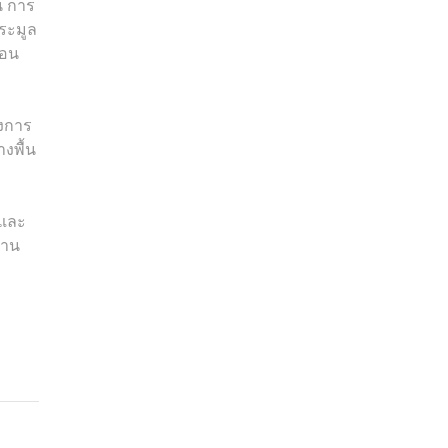
น การ
ระมูล
ตอน
องการ
งพื้น
 และ
สาน