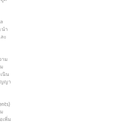
แล
ะนำ
และ
ความ
าม
ำเนิน
สัญญา
ents)
ยม
เพิ่ม